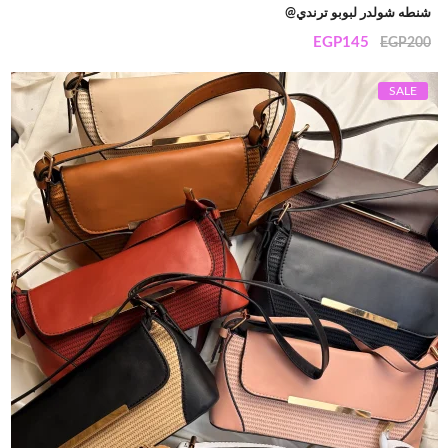
شنطه شولدر لبوبو ترندي@
EGP
145
EGP
200
SALE