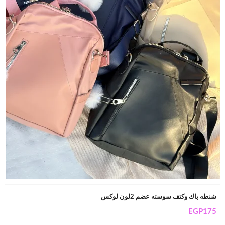
شنطه باك وكتف سوسته عضم 2لون لوكس
EGP
175