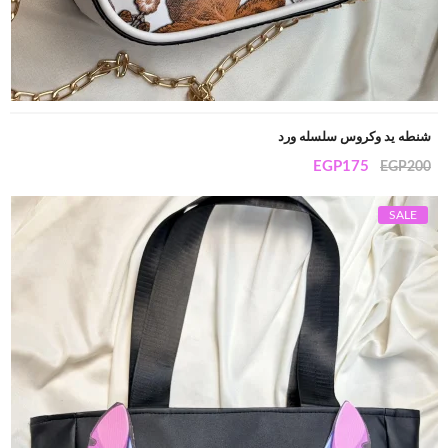
شنطه يد وكروس سلسله ورد
EGP
175
EGP
200
SALE