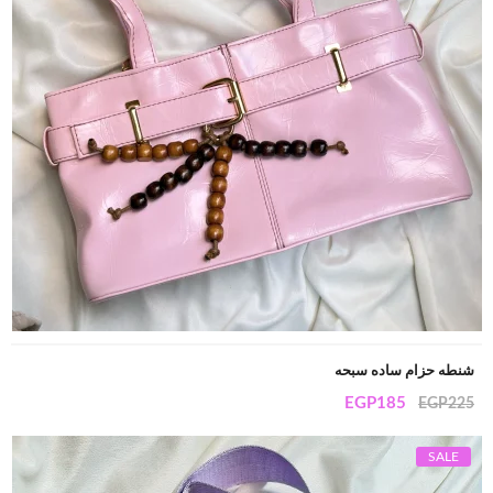
شنطه حزام ساده سبحه
EGP
185
EGP
225
SALE