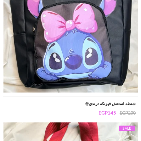
شنطه استتش فيونكه ترندي@
EGP
145
EGP
200
SALE