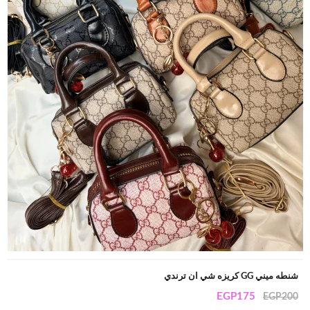
شنطه ميني GG كريزه شي ان ترندي
EGP
175
EGP
200