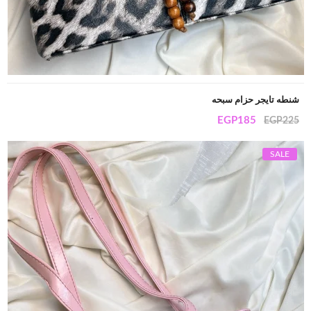
شنطه تايجر حزام سبحه
EGP
185
EGP
225
SALE