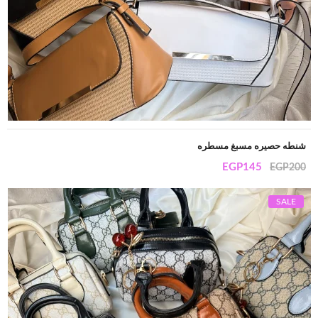
شنطه حصيره مسبغ مسطره
EGP
145
EGP
200
SALE