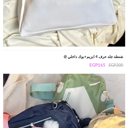
شنطه جلد حرف 4 ابزيم+بوك داخلي @
EGP
165
EGP
200