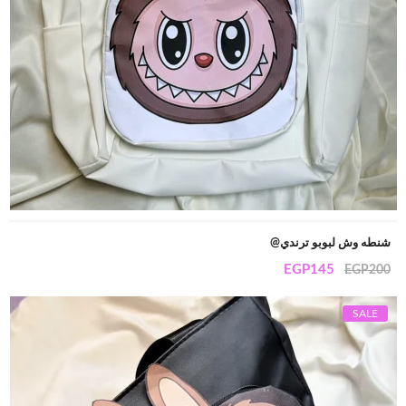
شنطه وش لبوبو ترندي@
EGP
145
EGP
200
SALE