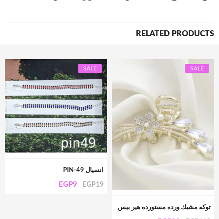
RELATED PRODUCTS
SALE
SALE
انسيال PIN-49
EGP
9
EGP
19
توكه مشبك ورده مستورده هير بيس