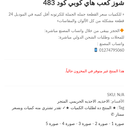
شوز كعب هاي كوبي كود 483
« للكميات سعر القطعة جمله الجملة للكرتونه أقل كميه في الموديل 24
قطعة مشكلة من كل الألوان والمقاسات»
الحجز بيبقى من خلال واتساب المصنع مباشرة:
للمحلات وطلبات الشحن الدولي مباشرة:
واتساب المصنع :
01274795060
هذا المنتج غير متوفر في المخزون حالياً.
SKU:
N/A
الأقسام:
الاحذيه
,
الاحذيه الحريمي
,
المتجر
Tag:
★ المنتج ده لطلبات الكميات ★✓ تقدر تشتري منه كميات وبسعر
ممتاز ✆
صورة 1
-
صورة 2
-
صورة 3
-
صورة 4
-
صورة 5