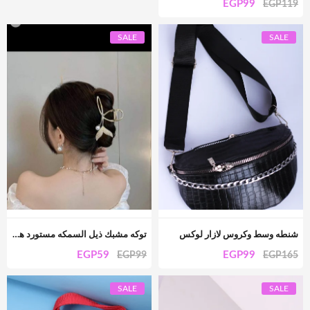
EGP
99
EGP
119
SALE
SALE
شنطه وسط وكروس لازار لوكس
توكه مشبك ذيل السمكه مستورد هير بيس
EGP
59
EGP
99
EGP
99
EGP
165
SALE
SALE