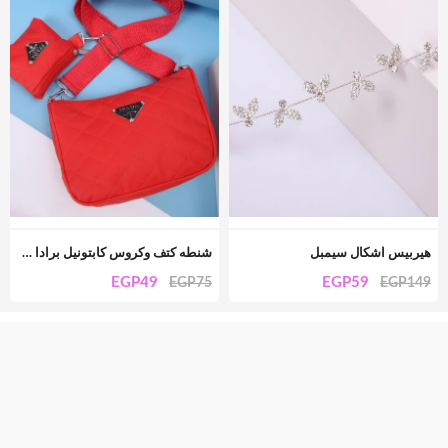
هيربيس اشكال سيمبل
شنطه كتف وكروس كابتونيل برادا + بوك
EGP
49
EGP
59
EGP
75
EGP
149