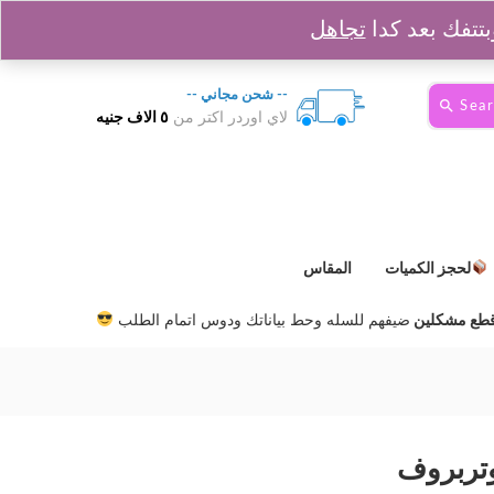
0
السلة :
0
EGP
Login
Sign up
تجاهل
-- شحن مجاني --
Sea
لاي اوردر اكتر من
٥ الاف جنيه
لحجز الكميات
المقاس
ضيفهم للسله وحط بياناتك ودوس اتمام الطلب
تربروف