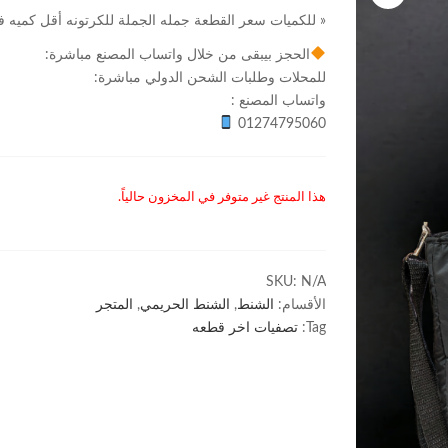
« للكميات سعر القطعة جمله الجملة للكرتونه أقل كميه في الموديل 24 قطعة مشكلة من كل ال
الحجز بيبقى من خلال واتساب المصنع مباشرة:
للمحلات وطلبات الشحن الدولي مباشرة:
واتساب المصنع :
01274795060
هذا المنتج غير متوفر في المخزون حالياً.
SKU:
N/A
الأقسام:
الشنط
,
الشنط الحريمي
,
المتجر
Tag:
تصفيات اخر قطعه