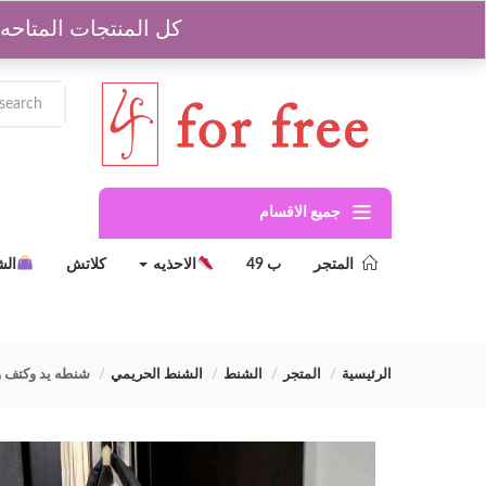
للشحن والاردارات 01204629964
كل المنتجات المتاحه جمله مشكل من اول 3 
جميع الاقسام
المتجر
ب 49
الاحذيه
كلاتش
ال
الرئيسية
المتجر
الشنط
الشنط الحريمي
شنطه يد وكتف 