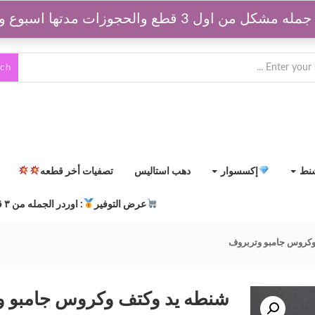
قطع والحجوزات مدتها اسبوع وبتتفك بعد كدا
rch
شنط
إكسسوار
دهب استاليس
تصفيات أخر قطعه
عرض التوفير
: اوردر الجمله من ٣ قطع مشكلين
وكروس جامبو وتربروف
شنطه يد وكتف وكروس جامبو و