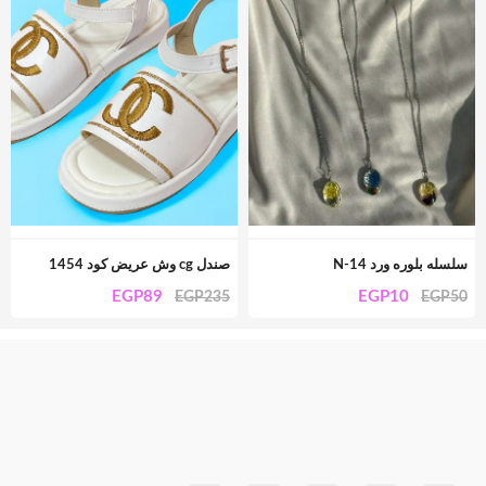
سلسله بلوره ورد N-14
صندل cg وش عريض كود 1454
EGP
89
EGP
10
EGP
235
EGP
50