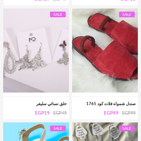
SALE
SALE
صندل شمواه فلات كود 1765
حلق نسائي سليفر
EGP
19
EGP
49
EGP
49
EGP
99
SALE
SALE