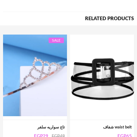
RELATED PRODUCTS
SALE
waist belt شفاف
تاج سواريه سلفر
EGP
29
EGP
65
EGP
49