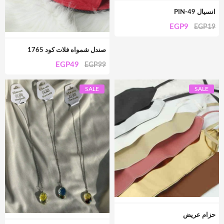
انسيال PIN-49
EGP
9
EGP
19
صندل شمواه فلات كود 1765
EGP
49
EGP
99
SALE
SALE
حزام عريض