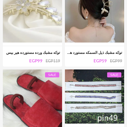
توكه مشبك ذيل السمكه مستورد هير بيس
توكه مشبك ورده مستورده هير بيس
EGP
99
EGP
59
EGP
119
EGP
99
SALE
SALE