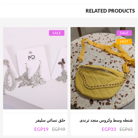
RELATED PRODUCTS
SALE
SALE
HOT
شنطه وسط وكروس منجد ترندى
حلق نسائي سليفر
EGP
19
EGP
33
EGP
49
EGP
65