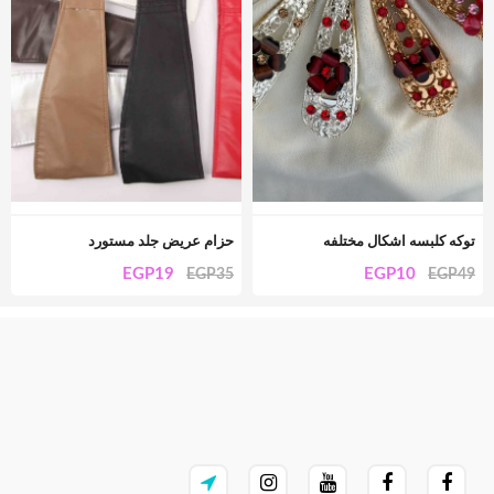
توكه كلبسه اشكال مختلفه
حزام عريض جلد مستورد
EGP
19
EGP
10
EGP
35
EGP
49