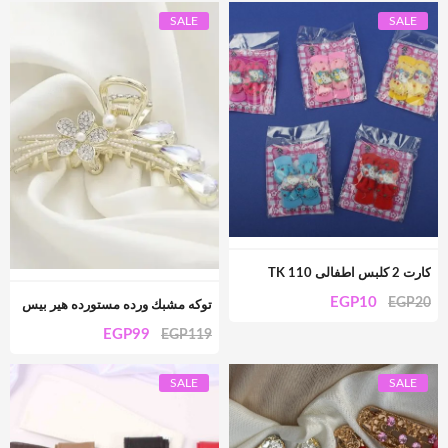
SALE
SALE
كارت 2 كلبس اطفالى TK 110
EGP
10
EGP
20
توكه مشبك ورده مستورده هير بيس
EGP
99
EGP
119
SALE
SALE