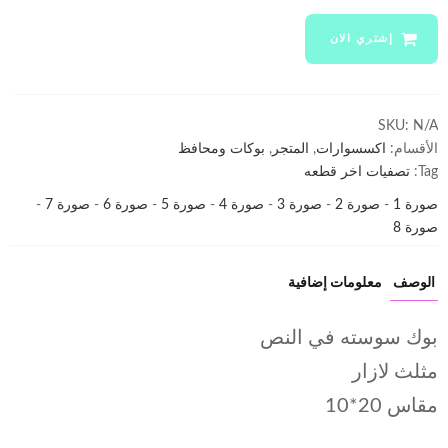
سوسته
في
إشتري الان
النص
مثلث
لازار
كود
SKU:
N/A
WA-
الأقسام:
اكسسوارات
,
المتجر
,
بوكات ومحافظ
16
Tag:
تصفيات اخر قطعه
تصفيات
صورة 1
-
صورة 2
-
صورة 3
-
صورة 4
-
صورة 5
-
صورة 6
-
صورة 7
-
العدد
صورة 8
الوصف
معلومات إضافية
بوك سوسته في النص
مثلث لازار
مقاس 20*10