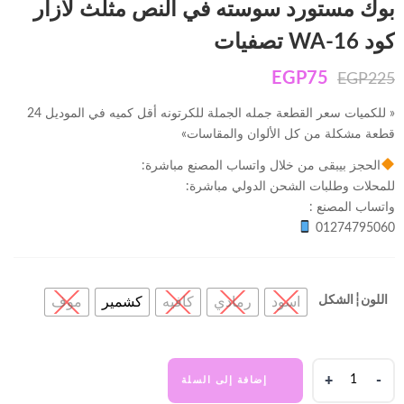
بوك مستورد سوسته في النص مثلث لازار
كود WA-16 تصفيات
EGP
75
EGP
225
« للكميات سعر القطعة جمله الجملة للكرتونه أقل كميه في الموديل 24
قطعة مشكلة من كل الألوان والمقاسات»
الحجز بيبقى من خلال واتساب المصنع مباشرة:
للمحلات وطلبات الشحن الدولي مباشرة:
واتساب المصنع :
01274795060
اللون┆الشكل
اسود
رمادي
كافيه
كشمير
موف
بوك
إضافة إلى السلة
مستورد