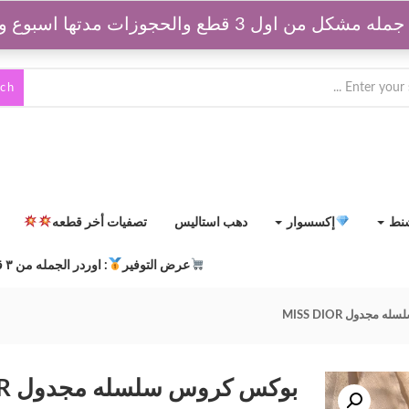
قطع والحجوزات مدتها اسبوع وبتتفك بعد كدا
rch
شنط
إكسسوار
دهب استاليس
تصفيات أخر قطعه
عرض التوفير
: اوردر الجمله من ٣ قطع مشكلين
جدول MISS DIOR
بوكس كروس سلسله مجدول MISS DIOR