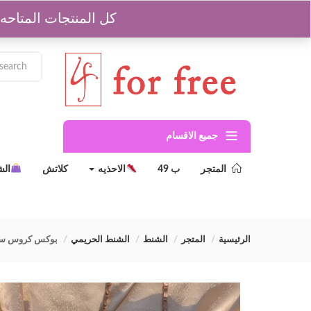
للشحن والاردارات 01204629964
كل المنتجات المتاحه جمله مشكل من اول 3 
جميع الاقسام
المتجر
ب 49
الاحذيه
كلاتش
ال
الرئيسية
المتجر
الشنط
الشنط الحريمي
بوكس كروس سلسله م