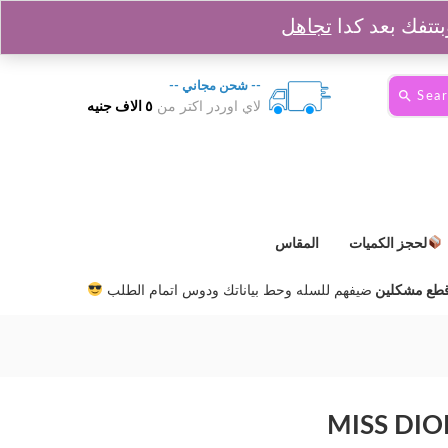
0
السلة :
0
EGP
Login
Sign up
تجاهل
-- شحن مجاني --
Sea
لاي اوردر اكتر من
٥ الاف جنيه
لحجز الكميات
المقاس
ضيفهم للسله وحط بياناتك ودوس اتمام الطلب