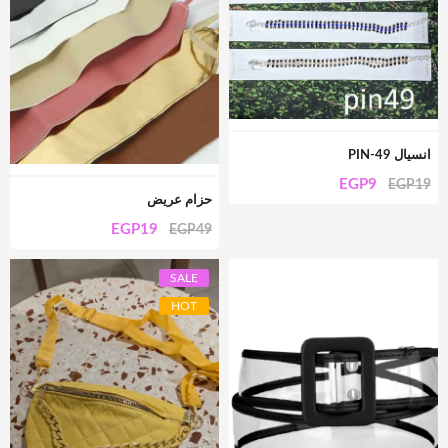
انسيال PIN-49
EGP
9
EGP
19
حزام عريض
EGP
19
EGP
49
SALE
HOT