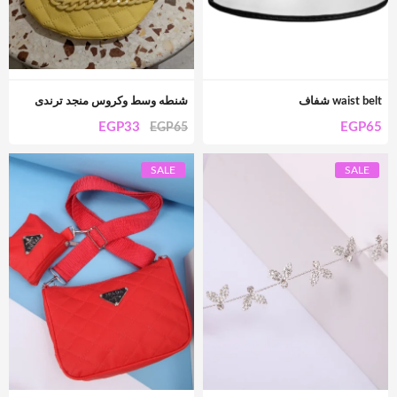
waist belt شفاف
شنطه وسط وكروس منجد ترندى
EGP
33
EGP
65
EGP
65
SALE
SALE