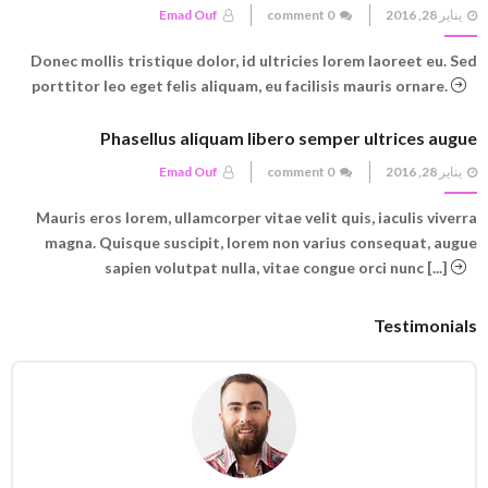
Posted
يناير 28, 2016
0 comment
Emad Ouf
on
Donec mollis tristique dolor, id ultricies lorem laoreet eu. Sed
porttitor leo eget felis aliquam, eu facilisis mauris ornare.
Phasellus aliquam libero semper ultrices augue
Posted
يناير 28, 2016
0 comment
Emad Ouf
on
Mauris eros lorem, ullamcorper vitae velit quis, iaculis viverra
magna. Quisque suscipit, lorem non varius consequat, augue
sapien volutpat nulla, vitae congue orci nunc [...]
Testimonials