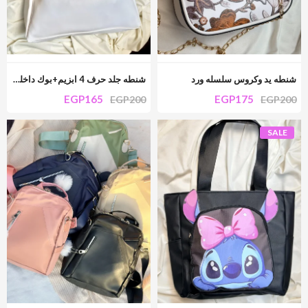
شنطه يد وكروس سلسله ورد
شنطه جلد حرف 4 ابزيم+بوك داخلي @
EGP
165
EGP
175
EGP
200
EGP
200
SALE