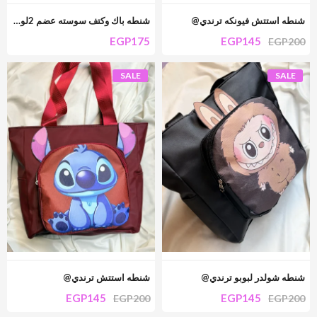
شنطه استتش فيونكه ترندي@
شنطه باك وكتف سوسته عضم 2لون لوكس
EGP
175
EGP
145
EGP
200
SALE
SALE
شنطه شولدر لبوبو ترندي@
شنطه استتش ترندي@
EGP
145
EGP
145
EGP
200
EGP
200