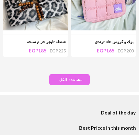
بوك و كروس alo ترندي
شنطه تايجر حزام سبحه
EGP
185
EGP
165
EGP
225
EGP
200
مشاهدة الكل
Deal of the day
Best Pricce in this month