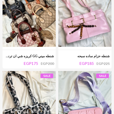
شنطه حزام ساده سبحه
شنطه ميني GG كريزه شي ان ترندي
EGP
175
EGP
185
EGP
200
EGP
225
SALE
SALE