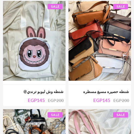
SALE
SALE
شنطه حصيره مسبغ مسطره
شنطه وش لبوبو ترندي@
EGP
145
EGP
145
EGP
200
EGP
200
SALE
SALE