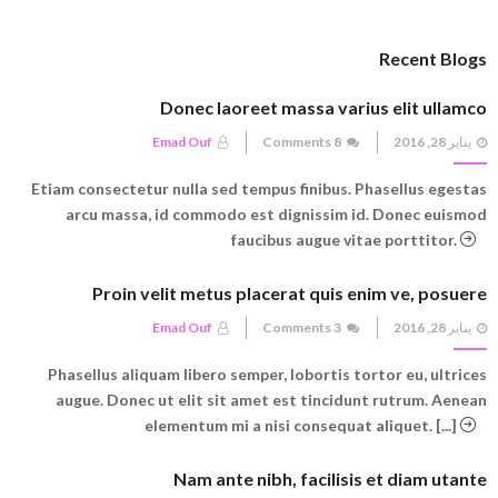
Recent Blogs
Donec laoreet massa varius elit ullamco
Posted
يناير 28, 2016
8 Comments
Emad Ouf
on
Etiam consectetur nulla sed tempus finibus. Phasellus egestas
arcu massa, id commodo est dignissim id. Donec euismod
faucibus augue vitae porttitor.
Proin velit metus placerat quis enim ve, posuere
Posted
يناير 28, 2016
3 Comments
Emad Ouf
on
Phasellus aliquam libero semper, lobortis tortor eu, ultrices
augue. Donec ut elit sit amet est tincidunt rutrum. Aenean
elementum mi a nisi consequat aliquet. [...]
Nam ante nibh, facilisis et diam utante