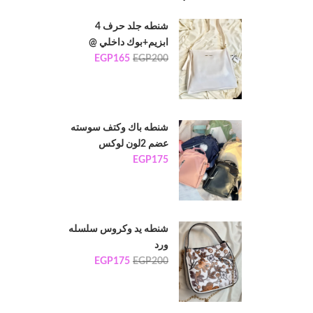
شنطه جلد حرف 4
ابزيم+بوك داخلي @
EGP
165
EGP
200
شنطه باك وكتف سوسته
عضم 2لون لوكس
EGP
175
شنطه يد وكروس سلسله
ورد
EGP
175
EGP
200