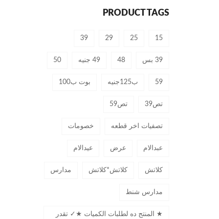
PRODUCT TAGS
39
29
25
15
39 بس
48
49 جنيه
50
59
ب125جنيه
بوت ب100
تص39
تص59
تصفيات اخر قطعه
خصومات
عبدالام
عرض
عيدالام
كلاتش
كلاتش*كلاتش
مدارس
مدارس شنط
★ المنتج ده لطلبات الكميات ★✓ تقدر