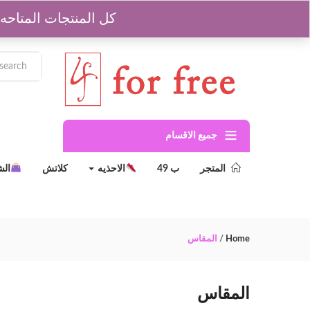
للشحن والاردارات 01204629964
كل المنتجات المتاحه جمله مشكل من اول 3 
جميع الاقسام
المتجر
ب 49
الاحذيه
كلاتش
ال
Home
/
المقاس
المقاس