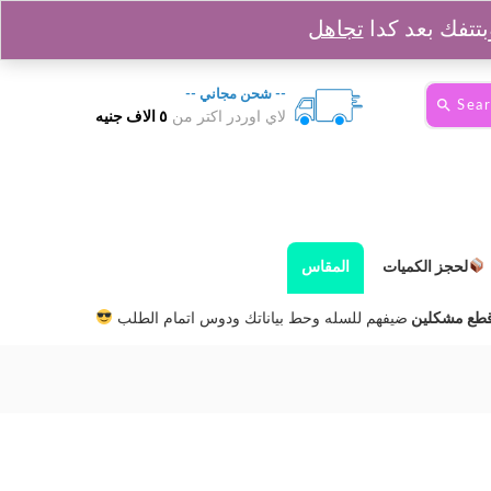
0
السلة :
0
EGP
Login
Sign up
تجاهل
-- شحن مجاني --
Sea
لاي اوردر اكتر من
٥ الاف جنيه
لحجز الكميات
المقاس
ضيفهم للسله وحط بياناتك ودوس اتمام الطلب