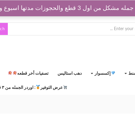
قطع والحجوزات مدتها اسبوع وبتتفك بعد كدا
rch
شنط
إكسسوار
دهب استاليس
تصفيات أخر قطعه
عرض التوفير
: اوردر الجمله من ٣ قطع مشكلين