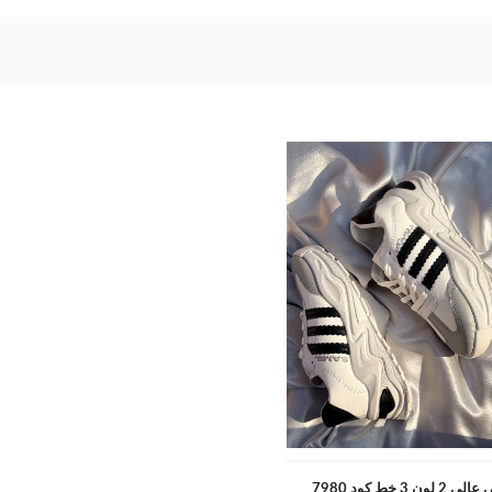
لون 3 خط كود 7980