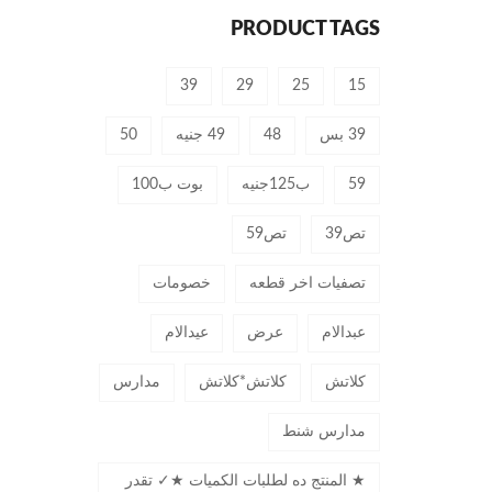
PRODUCT TAGS
39
29
25
15
39 بس
48
49 جنيه
50
59
ب125جنيه
بوت ب100
تص39
تص59
تصفيات اخر قطعه
خصومات
عبدالام
عرض
عيدالام
كلاتش
كلاتش*كلاتش
مدارس
مدارس شنط
★ المنتج ده لطلبات الكميات ★✓ تقدر