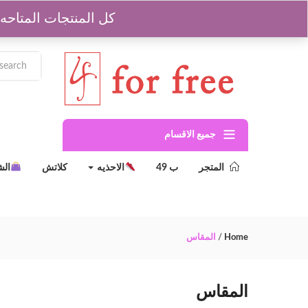
للشحن والاردارات 01204629964
كل المنتجات المتاحه جمله مشكل من اول 3 
جميع الاقسام
المتجر
ب 49
الاحذيه
كلاتش
ال
Home
/
المقاس
المقاس