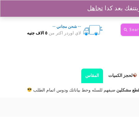
0
السلة :
0
EGP
Login
Sign up
تجاهل
-- شحن مجاني --
Sea
لاي اوردر اكتر من
٥ الاف جنيه
لحجز الكميات
المقاس
ضيفهم للسله وحط بياناتك ودوس اتمام الطلب