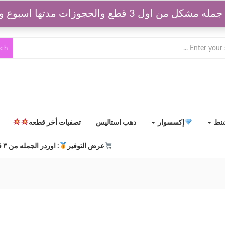
قطع والحجوزات مدتها اسبوع وبتتفك بعد كدا
rch
شنط
إكسسوار
دهب استاليس
تصفيات أخر قطعه
عرض التوفير
: اوردر الجمله من ٣ قطع مشكلين