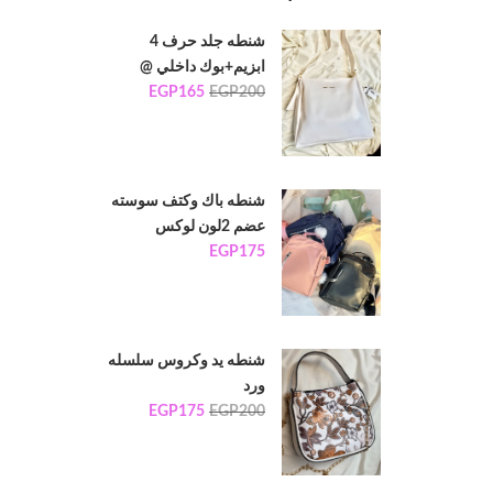
شنطه جلد حرف 4
ابزيم+بوك داخلي @
EGP
165
EGP
200
شنطه باك وكتف سوسته
عضم 2لون لوكس
EGP
175
شنطه يد وكروس سلسله
ورد
EGP
175
EGP
200